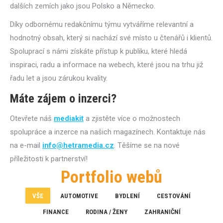
dalších zemích jako jsou Polsko a Německo.
Díky odbornému redakčnímu týmu vytváříme relevantní a
hodnotný obsah, který si nachází své místo u čtenářů i klientů.
Spoluprací s námi získáte přístup k publiku, které hledá
inspiraci, radu a informace na webech, které jsou na trhu již
řadu let a jsou zárukou kvality.
Máte zájem o inzerci?
Otevřete náš
mediakit
a zjistěte více o možnostech
spolupráce a inzerce na našich magazínech. Kontaktuje nás
na e-mail
info@hetramedia.cz
. Těšíme se na nové
příležitosti k partnerství!
Portfolio webů
VŠE
AUTOMOTIVE
BYDLENÍ
CESTOVÁNÍ
FINANCE
RODINA / ŽENY
ZAHRANIČNÍ